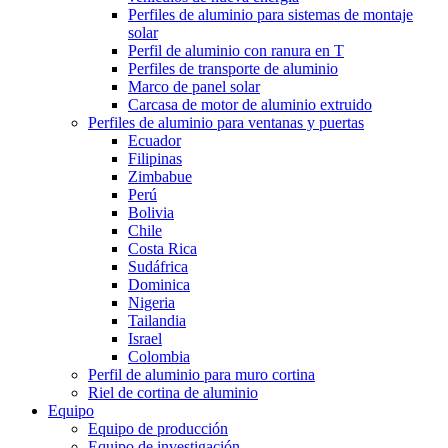
Perfiles de aluminio para sistemas de montaje
solar
Perfil de aluminio con ranura en T
Perfiles de transporte de aluminio
Marco de panel solar
Carcasa de motor de aluminio extruido
Perfiles de aluminio para ventanas y puertas
Ecuador
Filipinas
Zimbabue
Perú
Bolivia
Chile
Costa Rica
Sudáfrica
Dominica
Nigeria
Tailandia
Israel
Colombia
Perfil de aluminio para muro cortina
Riel de cortina de aluminio
Equipo
Equipo de producción
Equipo de investigación