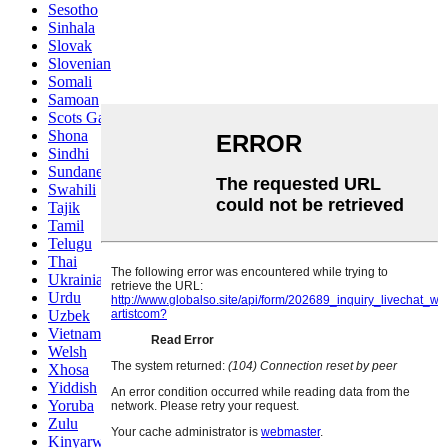
Sesotho
Sinhala
Slovak
Slovenian
Somali
Samoan
Scots Gaelic
Shona
Sindhi
Sundanese
Swahili
Tajik
Tamil
Telugu
Thai
Ukrainian
Urdu
Uzbek
Vietnamese
Welsh
Xhosa
Yiddish
Yoruba
Zulu
Kinyarwanda